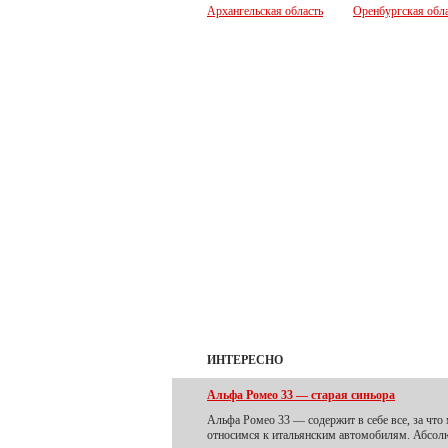
Архангельская область
Оренбургская обл
ИНТЕРЕСНО
Альфа Ромео 33 — старая синьора
Альфа Ромео 33 — содержит в себе все, за что
относимся к итальянским автомобилям. Абсо