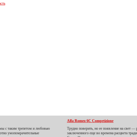
асть
Alfa Romeo 6C Competizione
 мы с таким трепетом и любовью
Трудно поверить, но ее появление на свет — 
лютно умопомрачительные
заключенного еще во времена расцвета трад