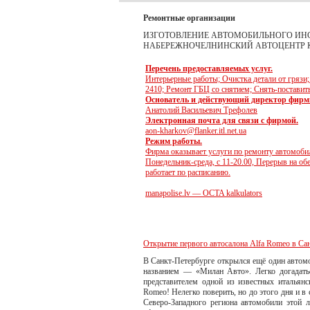
Ремонтные организации
ИЗГОТОВЛЕНИЕ АВТОМОБИЛЬНОГО ИН
НАБЕРЕЖНОЧЕЛНИНСКИЙ АВТОЦЕНТР 
Перечень предоставляемых услуг.
Интерьерные работы; Очистка детали от грязи;
2410; Ремонт ГБЦ со снятием; Снять-поставит
Основатель и действующий директор фирм
Анатолий Васильевич Трефолев
Электронная почта для связи с фирмой.
aon-kharkov@flanker.itl.net.ua
Режим работы.
Фирма оказывает услуги по ремонту автомоб
Понедельник-среда, с 11-20.00, Перерыв на об
работает по расписанию.
manapolise.lv — OCTA kalkulators
Открытие первого автосалона Alfa Romeo в Са
В Санкт-Петербурге открылся ещё один автом
названием — «Милан Авто». Легко догадать
представителем одной из известных итальян
Romeo! Нелегко поверить, но до этого дня и в
Северо-Западного региона автомобили этой 