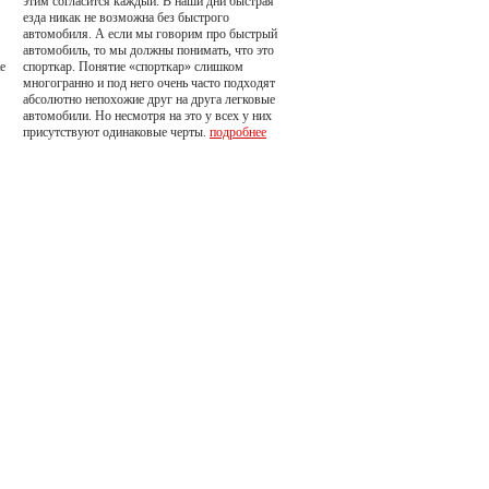
этим согласится каждый. В наши дни быстрая
езда никак не возможна без быстрого
автомобиля. А если мы говорим про быстрый
автомобиль, то мы должны понимать, что это
е
спорткар. Понятие «спорткар» слишком
многогранно и под него очень часто подходят
абсолютно непохожие друг на друга легковые
автомобили. Но несмотря на это у всех у них
присутствуют одинаковые черты.
подробнее