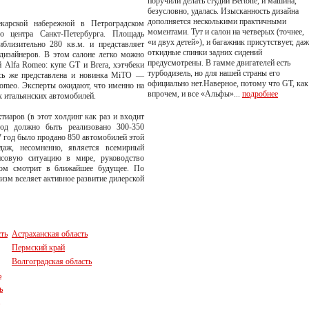
поручили делать студии Bertone, и машина,
безусловно, удалась. Изысканность дизайна
дополняется несколькими практичными
карской набережной в Петроградском
моментами. Тут и салон на четверых (точнее,
 центра Санкт-Петербурга. Площадь
«и двух детей»), и багажник присутствует, даж
близительно 280 кв.м. и представляет
откидные спинки задних сидений
дизайнеров. В этом салоне легко можно
предусмотрены. В гамме двигателей есть
 Alfa Romeo: купе GT и Brera, хэтчбеки
турбодизель, но для нашей страны его
десь же представлена и новинка MiTO —
официально нет.Наверное, потому что GT, как
Romeo. Эксперты ожидают, что именно на
впрочем, и все «Альфы»...
подробнее
х итальянских автомобилей.
иаров (в этот холдинг как раз и входит
од должно быть реализовано 300-350
7 год было продано 850 автомобилей этой
даж, несомненно, является всемирный
совую ситуацию в мире, руководство
мом смотрит в ближайшее будущее. По
изм вселяет активное развитие дилерской
ть
Астраханская область
Пермский край
Волгоградская область
ь
ь