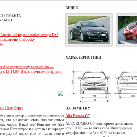
ВИДЕО
СТРУМЕНТА —
КАМАЗ
 Замена 1-й втулки стабилизатора ГАЗ
ь раздаточную коробку.
ы.
ХАРАКТЕРИСТИКИ
илей по следующему расписанию —
ед с 13-14.00, В праздничные дни фирма
нкт-Петербурге
НА ЗАМЕТКУ
обильный центр с довольно экзотическим
Alfa Romeo GT
ся, что он должен стать эксклюзивным
ALFA ROMEO GT неоспоримо доказывает,
ских марок. Какой же? Конечно же Alfa
что СТИЛЬ — великая сила. Двухдверную
 самом Петербурге и в остальных городах
модификацию на базе «156-х» седанов
легендарной марки еще не имели своего