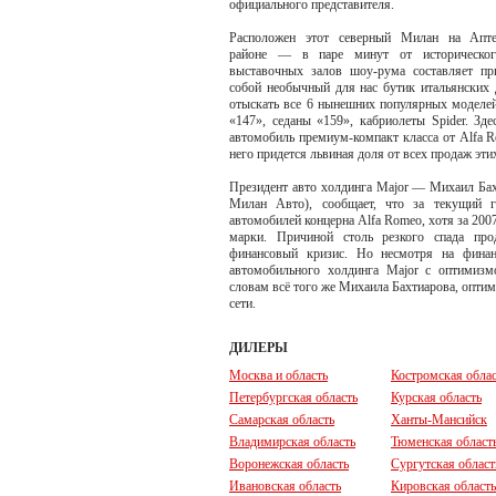
официального представителя.
Расположен этот северный Милан на Апте
районе — в паре минут от исторического
выставочных залов шоу-рума составляет при
собой необычный для нас бутик итальянских 
отыскать все 6 нынешних популярных моделей
«147», седаны «159», кабриолеты Spider. З
автомобиль премиум-компакт класса от Alfa 
него придется львиная доля от всех продаж эти
Президент авто холдинга Major — Михаил Бахт
Милан Авто), сообщает, что за текущий г
автомобилей концерна Alfa Romeo, хотя за 200
марки. Причиной столь резкого спада про
финансовый кризис. Но несмотря на финан
автомобильного холдинга Major с оптимиз
словам всё того же Михаила Бахтиарова, оптим
сети.
ДИЛЕРЫ
Москва и область
Костромская облас
Петербургская область
Курская область
Самарская область
Ханты-Мансийск
Владимирская область
Тюменская област
Воронежская область
Сургутская област
Ивановская область
Кировская область