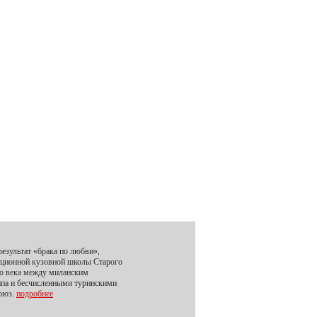
результат «брака по любви»,
иционной кузовной школы Старого
го века между миланским
ипа и бесчисленными туринскими
союз.
подробнее