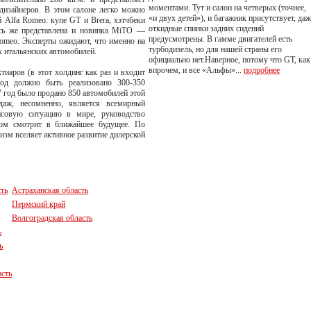
моментами. Тут и салон на четверых (точнее,
дизайнеров. В этом салоне легко можно
«и двух детей»), и багажник присутствует, даж
 Alfa Romeo: купе GT и Brera, хэтчбеки
откидные спинки задних сидений
десь же представлена и новинка MiTO —
предусмотрены. В гамме двигателей есть
Romeo. Эксперты ожидают, что именно на
турбодизель, но для нашей страны его
х итальянских автомобилей.
официально нет.Наверное, потому что GT, как
впрочем, и все «Альфы»...
подробнее
иаров (в этот холдинг как раз и входит
од должно быть реализовано 300-350
7 год было продано 850 автомобилей этой
даж, несомненно, является всемирный
совую ситуацию в мире, руководство
мом смотрит в ближайшее будущее. По
изм вселяет активное развитие дилерской
ть
Астраханская область
Пермский край
Волгоградская область
ь
ь
асть