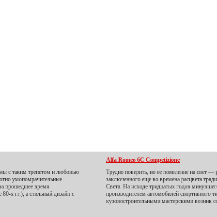
Alfa Romeo 6C Competizione
 мы с таким трепетом и любовью
Трудно поверить, но ее появление на свет — 
лютно умопомрачительные
заключенного еще во времена расцвета трад
, за прошедшее время
Света. На исходе тридцатых годов минувше
80-х гг.), а стильный дизайн с
производителем автомобилей спортивного т
кузовостроительными мастерскими возник 