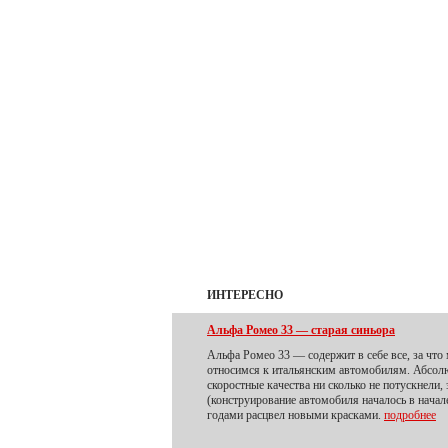
ИНТЕРЕСНО
Альфа Ромео 33 — старая синьора
Альфа Ромео 33 — содержит в себе все, за что
относимся к итальянским автомобилям. Абсо
скоростные качества ни сколько не потускнели
(конструирование автомобиля началось в начале 
годами расцвел новыми красками.
подробнее