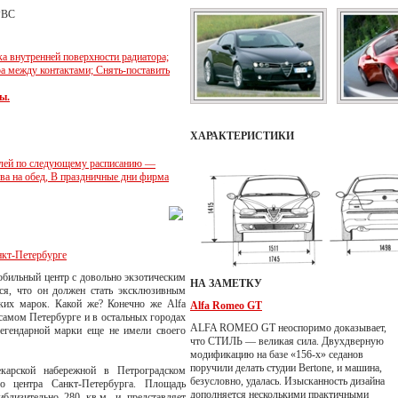
РВС
а внутренней поверхности радиатора;
ра между контактами; Снять-поставить
ы.
ХАРАКТЕРИСТИКИ
илей по следующему расписанию —
ыва на обед, В праздничные дни фирма
нкт-Петербурге
обильный центр с довольно экзотическим
НА ЗАМЕТКУ
ся, что он должен стать эксклюзивным
ских марок. Какой же? Конечно же Alfa
Alfa Romeo GT
 самом Петербурге и в остальных городах
ALFA ROMEO GT неоспоримо доказывает,
легендарной марки еще не имели своего
что СТИЛЬ — великая сила. Двухдверную
модификацию на базе «156-х» седанов
поручили делать студии Bertone, и машина,
карской набережной в Петроградском
безусловно, удалась. Изысканность дизайна
 центра Санкт-Петербурга. Площадь
дополняется несколькими практичными
близительно 280 кв.м. и представляет