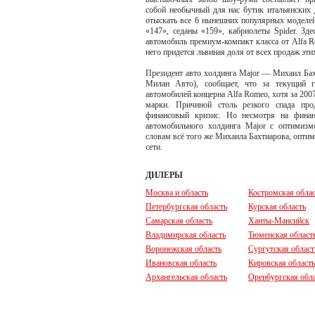
собой необычный для нас бутик итальянских 
отыскать все 6 нынешних популярных моделей
«147», седаны «159», кабриолеты Spider. З
автомобиль премиум-компакт класса от Alfa 
него придется львиная доля от всех продаж эти
Президент авто холдинга Major — Михаил Бахт
Милан Авто), сообщает, что за текущий г
автомобилей концерна Alfa Romeo, хотя за 200
марки. Причиной столь резкого спада про
финансовый кризис. Но несмотря на финан
автомобильного холдинга Major с оптимиз
словам всё того же Михаила Бахтиарова, оптим
сети.
ДИЛЕРЫ
Москва и область
Костромская облас
Петербургская область
Курская область
Самарская область
Ханты-Мансийск
Владимирская область
Тюменская област
Воронежская область
Сургутская област
Ивановская область
Кировская область
Архангельская область
Оренбургская обл