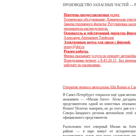
ПРОИЗВОДСТВО ЗАПАСНЫХ ЧАСТЕЙ — 
Перечень предоставляемых услуг.
Техническое обслуживание; Химическая очистк
Замена топливного фильтра; Регулировка зазо
прерыватель-распределитель.
Основатель и действующий директор фирм
Александр Антонович Трефолев
Электронная почта для связи с фирмой.
penny@dol.ru
Режим работы.
Фирма оказывает услуги по ремонту автомоб
Понедельник-четверг, с 8.45-20.15 , Без перер
работает по расписанию.
Открытие первого автосалона Alfa Romeo в Са
В Санкт-Петербурге открылся ещё один автом
названием — «Милан Авто». Легко догадать
представителем одной из известных итальян
Romeo! Нелегко поверить, но до этого дня и в
Северо-Западного региона автомобили этой 
официального представителя.
Расположен этот северный Милан на Апте
районе — в паре минут от исторического
выставочных залов шоу-рума составляет при