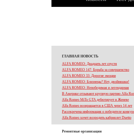
ГЛАВНАЯ НОВОСТЬ
ALFA ROMEO: Двадцать лет спустя
ALFA ROMEO 147: Борьба за совершенство
ALFA ROMEO 33: Дорогие эмоции
ALFA ROMEO: Близнецы? Нет, двойняшки!
ALFA ROMEO: Непобедимая и легендарная
В Америке отзывают крупную партию Alfa Rom
Alfa Romeo MiTo GTA дебютирует в Женеве
Alfa Romeo возвращается в США через 14 лет
Рассекречена информация о победителе конкур
Alfa Romeo хочет возродить кабриолет Duetto
Ремонтные организации