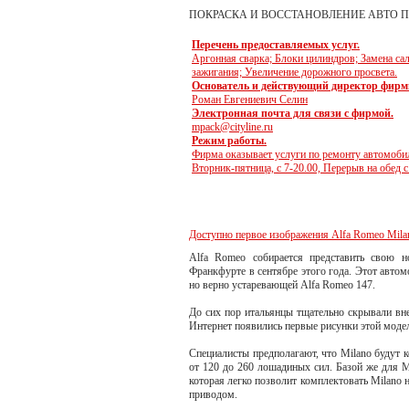
ПОКРАСКА И ВОССТАНОВЛЕНИЕ АВТО 
Перечень предоставляемых услуг.
Аргонная сварка; Блоки цилиндров; Замена са
зажигания; Увеличение дорожного просвета.
Основатель и действующий директор фирм
Роман Евгениевич Селин
Электронная почта для связи с фирмой.
mpack@cityline.ru
Режим работы.
Фирма оказывает услуги по ремонту автомоб
Вторник-пятница, с 7-20.00, Перерыв на обед 
Доступно первое изображения Alfa Romeo Mila
Alfa Romeo собирается представить свою н
Франкфурте в сентябре этого года. Этот авто
но верно устаревающей Alfa Romeo 147.
До сих пор итальянцы тщательно скрывали вне
Интернет появились первые рисунки этой модел
Специалисты предполагают, что Milano будут
от 120 до 260 лошадиных сил. Базой же для M
которая легко позволит комплектовать Milano
приводом.