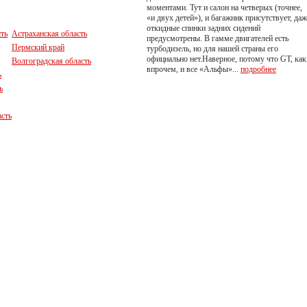
моментами. Тут и салон на четверых (точнее,
«и двух детей»), и багажник присутствует, даж
откидные спинки задних сидений
ть
Астраханская область
предусмотрены. В гамме двигателей есть
Пермский край
турбодизель, но для нашей страны его
официально нет.Наверное, потому что GT, как
Волгоградская область
впрочем, и все «Альфы»...
подробнее
ь
ь
асть