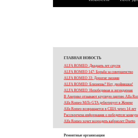
ГЛАВНАЯ НОВОСТЬ
ALFA ROMEO: Двадцать лет спустя
ALFA ROMEO 147: Борьба за совершенство
ALFA ROMEO 33: Дорогие эмоции
ALFA ROMEO: Близнецы? Нет, двойняшки!
ALFA ROMEO: Непобедимая и легендарная
В Америке отзывают крупную партию Alfa Rom
Alfa Romeo MiTo GTA дебютирует в Женеве
Alfa Romeo возвращается в США через 14 лет
Рассекречена информация о победителе конкур
Alfa Romeo хочет возродить кабриолет Duetto
Ремонтные организации