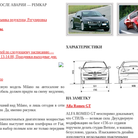
ПОСЛЕ АВАРИИ — РЕМКАР
льника редуктора; Регулировка
ы.
ХАРАКТЕРИСТИКИ
илей по следующему расписанию —
с 13-14.00, Праздники-выходные дни.
no
овую модель Milano на автосалоне во
мобиль должен придти на смену медленно,
НА ЗАМЕТКУ
шний вид Milano, и лишь сегодня в сети
Alfa Romeo GT
и. Да, именно рисунки.
ALFA ROMEO GT неоспоримо доказывает,
что СТИЛЬ — великая сила. Двухдверную
 комплектоваться двигателями мощностью
модификацию на базе «156-х» седанов
ilano выступит новая платформа от Fiat,
поручили делать студии Bertone, и машина,
 на выбор полным или же только передним
безусловно, удалась. Изысканность дизайна
дополняется несколькими практичными