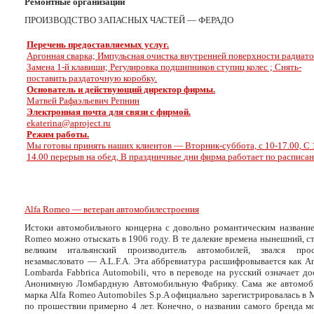
Ремонтные организации
ПРОИЗВОДСТВО ЗАПАСНЫХ ЧАСТЕЙ — ФЕРАДО
Перечень предоставляемых услуг.
Аргонная сварка; Импульсная очистка внутренней поверхности радиато
Замена 1-й клавиши; Регулировка подшипников ступиц колес ; Снять-
поставить раздаточную коробку.
Основатель и действующий директор фирмы.
Матвей Рафаэльевич Репнин
Электронная почта для связи с фирмой.
ekaterina@aproject.ru
Режим работы.
Мы готовы принять наших клиентов — Вторник-суббота, с 10-17.00, С 
14.00 перерыв на обед, В праздничные дни фирма работает по расписа
Alfa Romeo — ветеран автомобилестроения
Истоки автомобильного концерна с довольно романтическим название
Romeo можно отыскать в 1906 году. В те далекие времена нынешний, с
великим итальянский производитель автомобилей, звался пр
незамысловато — A.L.F.A. Эта аббревиатура расшифровывается как A
Lombarda Fabbrica Automobili, что в переводе на русский означает д
Анонимную Ломбардную Автомобильную Фабрику. Сама же автомоб
марка Alfa Romeo Automobiles S.p.A официально зарегистрировалась в
по прошествии примерно 4 лет. Конечно, о названии самого бренда м