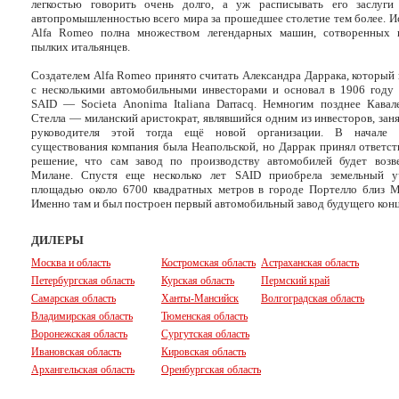
легкостью говорить очень долго, а уж расписывать его заслуги
автопромышленностью всего мира за прошедшее столетие тем более. И
Alfa Romeo полна множеством легендарных машин, сотворенных 
пылких итальянцев.
Создателем Alfa Romeo принято считать Александра Даррака, который 
с несколькими автомобильными инвесторами и основал в 1906 году
SAID — Societa Anonima Italiana Darracq. Немногим позднее Кавал
Стелла — миланский аристократ, являвшийся одним из инвесторов, зан
руководителя этой тогда ещё новой организации. В начале 
существования компания была Неапольской, но Даррак принял ответст
решение, что сам завод по производству автомобилей будет возв
Милане. Спустя еще несколько лет SAID приобрела земельный у
площадью около 6700 квадратных метров в городе Портелло близ М
Именно там и был построен первый автомобильный завод будущего кон
ДИЛЕРЫ
Москва и область
Костромская область
Астраханская область
Петербургская область
Курская область
Пермский край
Самарская область
Ханты-Мансийск
Волгоградская область
Владимирская область
Тюменская область
Воронежская область
Сургутская область
Ивановская область
Кировская область
Архангельская область
Оренбургская область