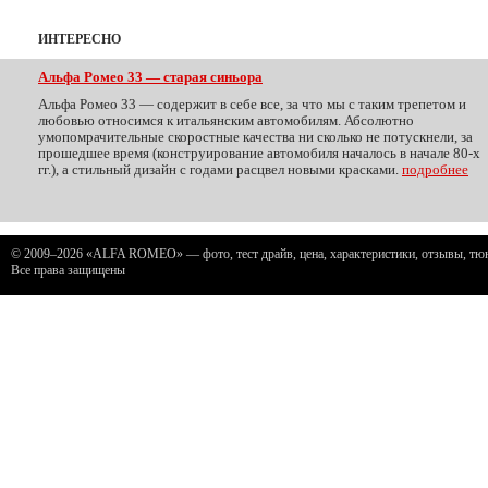
ИНТЕРЕСНО
Альфа Ромео 33 — старая синьора
Альфа Ромео 33 — содержит в себе все, за что мы с таким трепетом и
любовью относимся к итальянским автомобилям. Абсолютно
умопомрачительные скоростные качества ни сколько не потускнели, за
прошедшее время (конструирование автомобиля началось в начале 80-х
гг.), а стильный дизайн с годами расцвел новыми красками.
подробнее
© 2009–2026 «ALFA ROMEO» — фото, тест драйв, цена, характеристики, отзывы, тюни
Все права защищены