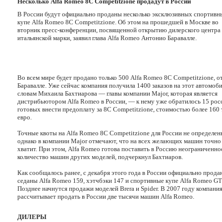
Несколько Alfa Romeo 8C Competitzione продадут в России
В России будут официально проданы несколько эксклюзивных спортивн
купе Alfa Romeo 8C Competitzione. Об этом на прошедшей в Москве во
вторник пресс-конференции, посвященной открытию дилерского центра
итальянской марки, заявил глава Alfa Romeo Антонио Баравалле.
Во всем мире будет продано только 500 Alfa Romeo 8C Competitzione, о
Баравалле. Уже сейчас компания получила 1400 заказов на этот автомоби
словам Михаила Бахтиарова — главы компании Major, которая является
дистрибьютором Alfa Romeo в России, — к нему уже обратилось 15 рос
готовых внести предоплату за 8C Competitzione, стоимостью более 160
евро.
Точные квоты на Alfa Romeo 8C Competitzione для России не определен
однако в компании Major отмечают, что на всех желающих машин точно
хватит. При этом, Alfa Romeo готова поставить в Россию неограниченно
количество машин других моделей, подчеркнул Бахтиаров.
Как сообщалось ранее, с декабря этого года в России официально прода
седаны Alfa Romeo 159, хэтчбэки 147 и спортивные купе Alfa Romeo GT
Позднее начнутся продажи моделей Brera и Spider. В 2007 году компани
рассчитывает продать в России две тысячи машин Alfa Romeo.
ДИЛЕРЫ