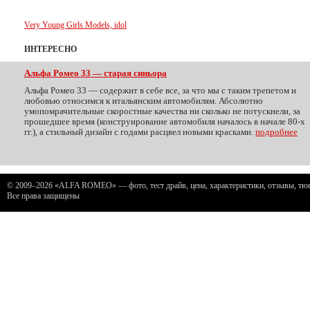
Very Young Girls Models, idol
ИНТЕРЕСНО
Альфа Ромео 33 — старая синьора
Альфа Ромео 33 — содержит в себе все, за что мы с таким трепетом и
любовью относимся к итальянским автомобилям. Абсолютно
умопомрачительные скоростные качества ни сколько не потускнели, за
прошедшее время (конструирование автомобиля началось в начале 80-х
гг.), а стильный дизайн с годами расцвел новыми красками.
подробнее
© 2009–2026 «ALFA ROMEO» — фото, тест драйв, цена, характеристики, отзывы, тюни
Все права защищены