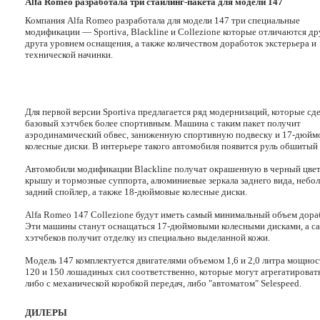
Alfa Romeo разработала три стайлинг-пакета для модели 147
Компания Alfa Romeo разработала для модели 147 три специальные
модификации — Sportiva, Blackline и Collezione которые отличаются др
друга уровнем оснащения, а также количеством доработок экстерьера и
технической начинки.
Для первой версии Sportiva предлагается ряд модернизаций, которые сд
базовый хэтчбек более спортивным. Машина с таким пакет получит
аэродинамический обвес, заниженную спортивную подвеску и 17-дюйм
колесные диски. В интерьере такого автомобиля появится руль обшитый
Автомобили модификации Blackline получат окрашенную в черный цве
крышу и тормозные суппорта, алюминиевые зеркала заднего вида, небо
задний спойлер, а также 18-дюймовые колесные диски.
Alfa Romeo 147 Collezione будут иметь самый минимальный объем дора
Эти машины станут оснащаться 17-дюймовыми колесными дисками, а с
хэтчбеков получит отделку из специально выделанной кожи.
Модель 147 комплектуется двигателями объемом 1,6 и 2,0 литра мощно
120 и 150 лошадиных сил соответственно, которые могут агрегатироват
либо с механической коробкой передач, либо "автоматом" Selespeed.
ДИЛЕРЫ