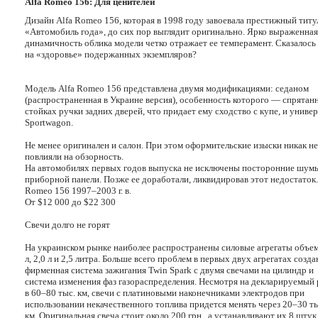
Alfa Romeo 156: Для ценителей
Дизайн Alfa Romeo 156, которая в 1998 году завоевала престижный титу
«Автомобиль года», до сих пор выглядит оригинально. Ярко выраженная
динамичность облика модели четко отражает ее темперамент. Сказалось 
на «здоровье» подержанных экземпляров?
Модель Аlfa Romeo 156 представлена двумя модификациями: седаном
(распространенная в Украине версия), особенность которого — спрятан
стойках ручки задних дверей, что придает ему сходство с купе, и униве
Sportwagon.
Не менее оригинален и салон. При этом оформительские изыски никак не
повлияли на обзорность.
На автомобилях первых годов выпуска не исключены посторонние шум
приборной панели. Позже ее доработали, ликвидировав этот недостаток.
Romeo 156 1997–2003 г. в.
От $12 000 до $22 300
Свечи долго не горят
На украинском рынке наиболее распространены силовые агрегаты объем
л, 2,0 л и 2,5 литра. Больше всего проблем в первых двух агрегатах созд
фирменная система зажигания Twin Spark с двумя свечами на цилиндр и
система изменения фаз газораспределения. Несмотря на декларируемый
в 60–80 тыс. км, свечи с платиновыми наконечниками электродов при
использовании некачественного топлива придется менять через 20–30 т
км. Оригинальная свеча стоит около 200 грн., а устанавливают их 8 штук