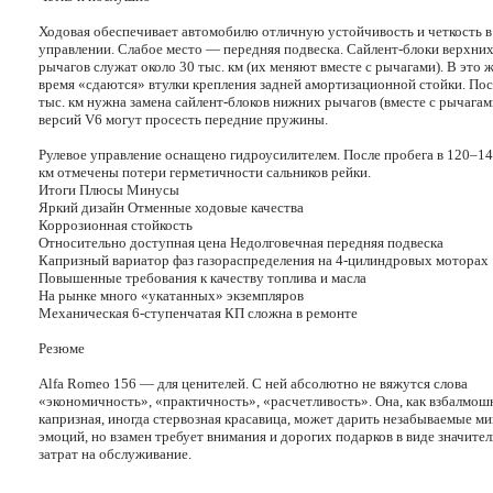
Ходовая обеспечивает автомобилю отличную устойчивость и четкость в
управлении. Слабое место — передняя подвеска. Сайлент-блоки верхни
рычагов служат около 30 тыс. км (их меняют вместе c рычагами). В это 
время «сдаются» втулки крепления задней амортизационной стойки. Пос
тыс. км нужна замена сайлент-блоков нижних рычагов (вместе с рычагам
версий V6 могут просесть передние пружины.
Рулевое управление оснащено гидроусилителем. После пробега в 120–14
км отмечены потери герметичности сальников рейки.
Итоги Плюсы Минусы
Яркий дизайн Отменные ходовые качества
Коррозионная стойкость
Относительно доступная цена Недолговечная передняя подвеска
Капризный вариатор фаз газораспределения на 4-цилиндровых моторах
Повышенные требования к качеству топлива и масла
На рынке много «укатанных» экземпляров
Механическая 6-ступенчатая КП сложна в ремонте
Резюме
Alfa Romeo 156 — для ценителей. С ней абсолютно не вяжутся слова
«экономичность», «практичность», «расчетливость». Она, как взбалмош
капризная, иногда стервозная красавица, может дарить незабываемые м
эмоций, но взамен требует внимания и дорогих подарков в виде значите
затрат на обслуживание.