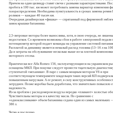
Причем на один цилиндр ставят свечи с разными характеристиками. Пос
пробега в 100 тыс. км может потребовать замены вариатор изменения фа
газораспределения. Необходима пунктуальность в сроках замены ремня
роликов — каждые 40 тысяч км.
Очередная дизайнерская «фишка» — спрятанный под фирменной эмбле
замок крышки багажника.
2,5-литровые моторы более выносливы, хотя, в свою очередь, не лишен
недостатков. Со временем возможны сбои в работе электронной педали г
потенциометр которой подает команды на управление системой питания
Расплатой за динамику является немалый расход топлива (13–16 л на 100
Да и затраты на обслуживание несколько выше из-за плотной компоновк
моторного отсека.
Практически все Alfa Romeo 156, эксплуатирующиеся на украинском ры
оснащены МКП. При покупке следует провести тщательную диагностику
ступенчатой «механики». В паре с самым мощным мотором V6 и при
соответствующем темпераменте владельцев таких версий КП подвергал
повышенным нагрузкам. А ее ремонт, в силу конструктивных особенност
затруднен. Позже коробка была доработана, что значительно повысило е
надежность.
Из-за проблем с расходомером воздуха нередко «плавают» холостые об
Чувствительны моторы и к качеству масла. По сравнению с
«одноклассниками» объем багажника седана один из самых маленьких —
380 л.
Четко и послушно