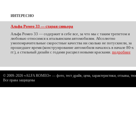
ИНТЕРЕСНО
Альфа Ромео 33 — старая синьора
Альфа Ромео 33 — содержит в себе все, за что мы с таким трепетом и
любовью относимся к итальянским автомобилям. Абсолютно
умопомрачительные скоростные качества ни сколько не потускнели, за
прошедшее время (конструирование автомобиля началось в начале 80-х
гг.), а стильный дизайн с годами расцвел новыми красками.
подробнее
© 2009–2026 «ALFA ROMEO» — фото, тест драйв, цена, характеристики, отзывы, тюни
Все права защищены